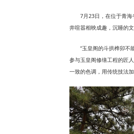
7月23日，在位于青
井喧嚣相映成趣，沉睡的文
“玉皇阁的斗拱榫卯不
参与玉皇阁修缮工程的匠人
一致的色调，用传统技法加