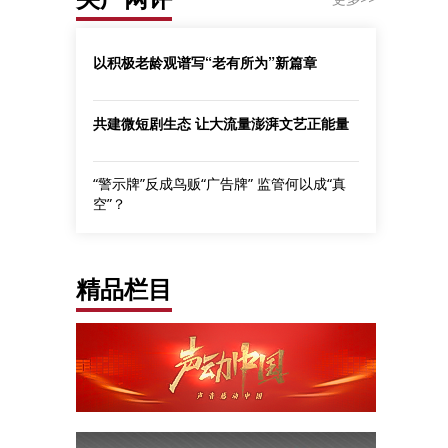
以积极老龄观谱写“老有所为”新篇章
共建微短剧生态 让大流量澎湃文艺正能量
“警示牌”反成鸟贩“广告牌” 监管何以成“真
空”？
精品栏目