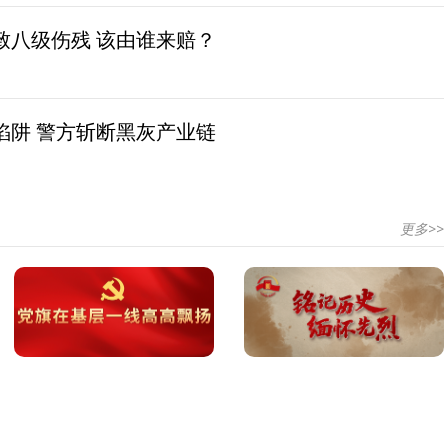
致八级伤残 该由谁来赔？
陷阱 警方斩断黑灰产业链
更多>>