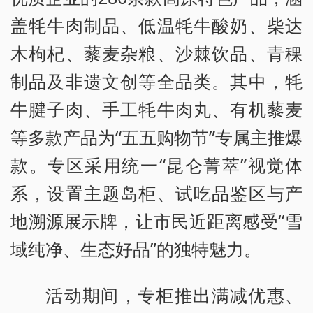
盖牦牛肉制品、低温牦牛酸奶、柴达
木枸杞、藜麦杂粮、沙棘饮品、青稞
制品及非遗文创等全品类。其中，牦
牛腱子肉、手工牦牛肉丸、有机藜麦
等多款产品为“五五购物节”专属主推爆
款。专区采用统一“昆仑菁萃”视觉体
系，设置主题岛柜、试吃品鉴区与产
地溯源展示牌，让市民近距离感受“雪
域纯净、生态好品”的独特魅力。
活动期间，专柜推出满减优惠、