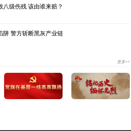
致八级伤残 该由谁来赔？
陷阱 警方斩断黑灰产业链
更多>>