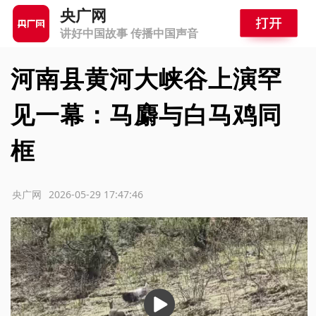
央广网
讲好中国故事 传播中国声音
河南县黄河大峡谷上演罕
见一幕：马麝与白马鸡同
框
源：央广网
2026-05-29 17:47:46
播
放