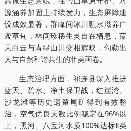
高原生态禀赋，在雪山草原守护、水
源涵养加固上持续发力，生态屏障建
设成效显著，群峰间冰川融水滋养广
袤草甸，林间珍稀生灵自在栖息，蓝
天白云与青绿山川交相辉映，勾勒出
人与自然和谐共生的壮美画卷。
生态治理方面，祁连县深入推进
蓝天、碧水、净土保卫战，红崖湾、
沙龙滩等历史遗留尾矿得到有效整
治，空气优良天数比例稳定在96%以
上，黑河、八宝河水质100%达标Ⅱ类