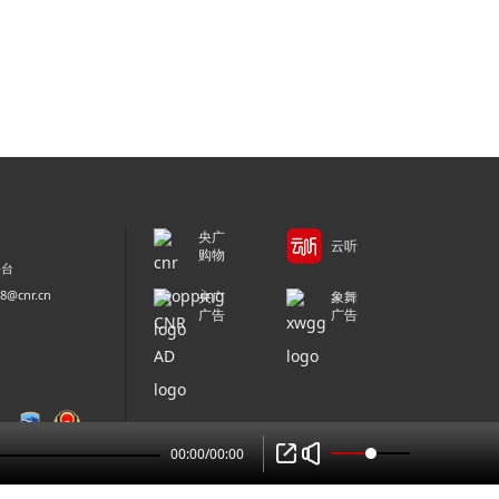
央广
云听
购物
平台
@cnr.cn
央广
象舞
广告
广告
00:00
/
00:00