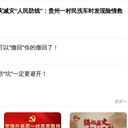
灾减灾“人民防线”：贵州一村民洗车时发现险情救
以“撤回”你的撤回了！
“坑”一定要避开！
更多>>