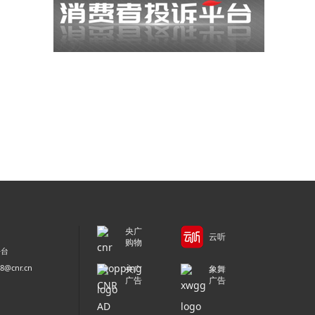
央广
云听
购物
平台
@cnr.cn
央广
象舞
广告
广告