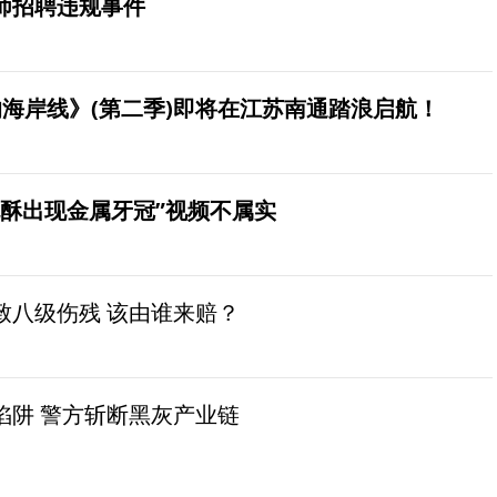
师招聘违规事件
海岸线》(第二季)即将在江苏南通踏浪启航！
桃酥出现金属牙冠”视频不属实
致八级伤残 该由谁来赔？
陷阱 警方斩断黑灰产业链