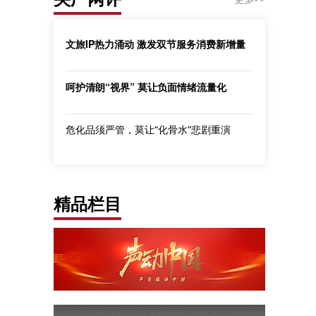
文旅IP热力涌动 激发双节服务消费新增量
呵护清朗“视界” 莫让负面情绪流量化
危化品须严管，莫让“化骨水”悲剧重演
精品栏目