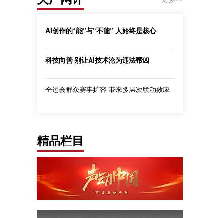
AI创作的“能”与“不能” 人始终是核心
科技向善 别让AI技术沦为违法帮凶
全运会群众赛事扩容 带来多层次联动效应
精品栏目