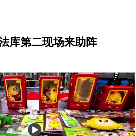
：法库第二现场来助阵
播
放