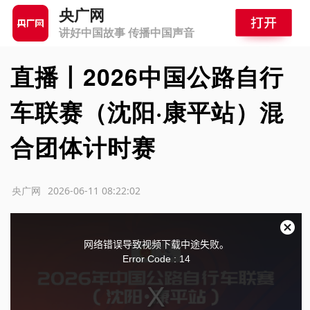
央广网
讲好中国故事 传播中国声音
直播丨2026中国公路自行
车联赛（沈阳·康平站）混
合团体计时赛
源：央广网
2026-06-11 08:22:02
T
关
网络错误导致视频下载中途失败。
闭
Error Code : 14
h
弹
窗
i