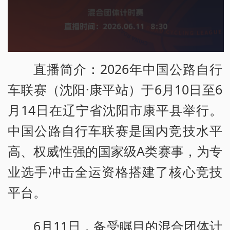
s
i
s
直播简介：2026年中国公路自行
a
车联赛（沈阳·康平站）于6月10日至6
m
月14日在辽宁省沈阳市康平县举行。
o
中国公路自行车联赛是国内竞技水平
d
高、权威性强的国家级A类赛事，为专
a
业选手冲击全运资格搭建了核心竞技
l
平台。
w
i
6月11日，备受瞩目的混合团体计