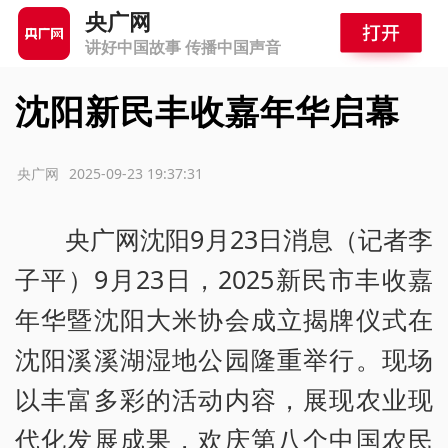
央广网
讲好中国故事 传播中国声音
沈阳新民丰收嘉年华启幕
源：央广网
2025-09-23 19:37:31
央广网沈阳9月23日消息（记者李
子平）9月23日，2025新民市丰收嘉
年华暨沈阳大米协会成立揭牌仪式在
沈阳溪溪湖湿地公园隆重举行。现场
以丰富多彩的活动内容，展现农业现
代化发展成果，欢庆第八个中国农民