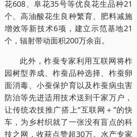
花608、阜花35号等优良花生品种21
个、高油酸花生良种繁育、肥料减施
增效等新技术6项，建立示范基地21
个，辐射带动面积200万余亩。
此外，柞蚕专家利用互联网将柞
园树型养成、柞蚕品种选择、柞蚕卵
面消毒、小蚕保护育以及柞蚕病虫害
防治等先进适用技术送到千家万户，
让传统农技推广搭上“互联网＋”的快
车，为乡村织就了一张没有盲点的科
技之网，收获点赞超30万。水产专家