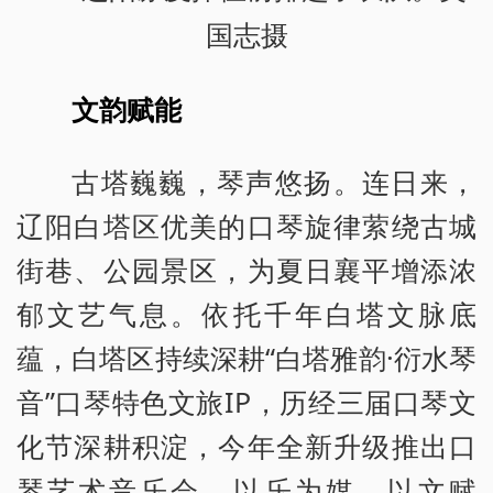
国志摄
文韵赋能
古塔巍巍，琴声悠扬。连日来，
辽阳白塔区优美的口琴旋律萦绕古城
街巷、公园景区，为夏日襄平增添浓
郁文艺气息。依托千年白塔文脉底
蕴，白塔区持续深耕“白塔雅韵·衍水琴
音”口琴特色文旅IP，历经三届口琴文
化节深耕积淀，今年全新升级推出口
琴艺术音乐会，以乐为媒、以文赋