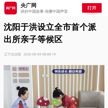
央广网
讲好中国故事 传播中国声音
沈阳于洪设立全市首个派
出所亲子等候区
源：辽宁法治报
2026-06-04 08:08:19