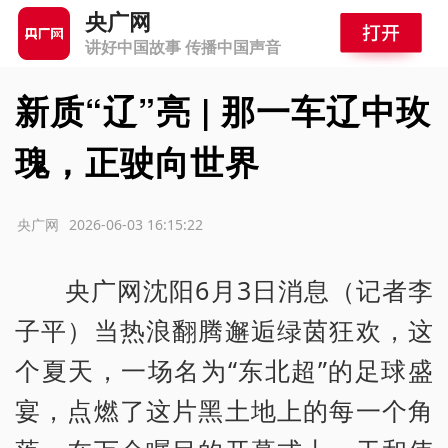
央广网
讲好中国故事 传播中国声音
新质“辽”亮 | 那一车辽中玫
瑰，正驶向世界
源：央广网
2026-06-03 16:15:22
央广网沈阳6月3日消息（记者李
子平）当热浪翻腾邂逅绿茵狂欢，这
个夏天，一场名为“东北超”的足球盛
宴，点燃了这片黑土地上的每一个角