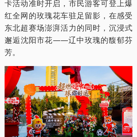
卡活动准时开启，市民游客可登上爆
红全网的玫瑰花车驻足留影，在感受
东北超赛场澎湃活力的同时，沉浸式
邂逅沈阳市花——辽中玫瑰的馥郁芬
芳。