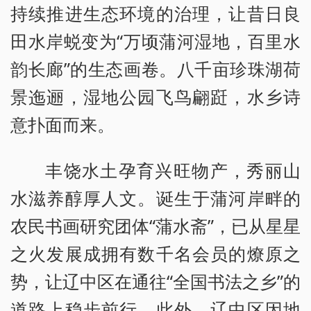
持续推进生态环境的治理，让昔日良
田水岸蜕变为“万顷蒲河湿地，百里水
韵长廊”的生态画卷。八千亩珍珠湖荷
景迤逦，湿地公园飞鸟翩跹，水乡诗
意扑面而来。
丰饶水土孕育兴旺物产，秀丽山
水滋养醇厚人文。诞生于蒲河岸畔的
农民书画研究团体“蒲水斋”，已从星星
之火发展成拥有数千名会员的燎原之
势，让辽中区在通往“全国书法之乡”的
道路上稳步前行。此外，辽中区因地