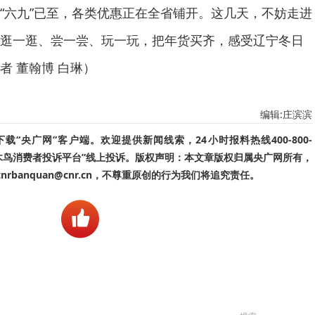
六九”已至，各类优惠正在全省铺开。这几天，不妨走进
逛一逛、尝一尝、玩一玩，把年货买齐，感受辽宁冬日
者 董翰博 白琳）
编辑:庄滨滨
“央广网”客户端。欢迎提供新闻线索，24小时报料热线400-800-
啄木鸟消费者投诉平台”线上投诉。版权声明：本文章版权归属央广网所有，
banquan@cnr.cn，不尊重原创的行为我们将追究责任。