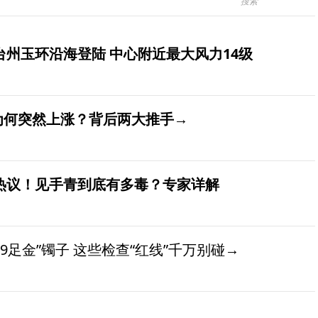
台州玉环沿海登陆 中心附近最大风力14级
价为何突然上涨？背后两大推手→
发热议！见手青到底有多毒？专家详解
9足金”镯子 这些检查“红线”千万别碰→