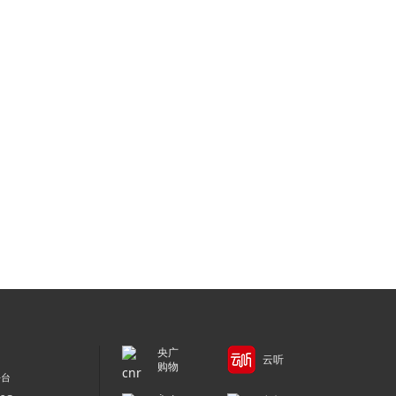
央广
云听
购物
平台