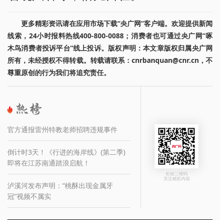
更多精彩资讯请在应用市场下载“央广网”客户端。欢迎提供新闻
线索，24小时报料热线400-800-0088；消费者也可通过央广网“啄
木鸟消费者投诉平台”线上投诉。版权声明：本文章版权归属央广网
所有，未经授权不得转载。转载请联系：cnrbanquan@cnr.cn，不
尊重原创的行为我们将追究责任。
官方通报雷州特教老师招聘违规事件
倒计时3天！《行进的海岸线》(第二季)
即将在江苏南通踏浪启航！
长按二维码
关注精彩内容
泸溪河发布声明：“桃酥出现金属牙
冠”视频不属实