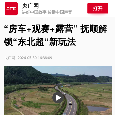
央广网
讲好中国故事 传播中国声音
“房车+观赛+露营” 抚顺解
锁“东北超”新玩法
源：央广网
2026-05-30 16:38:09
播
放