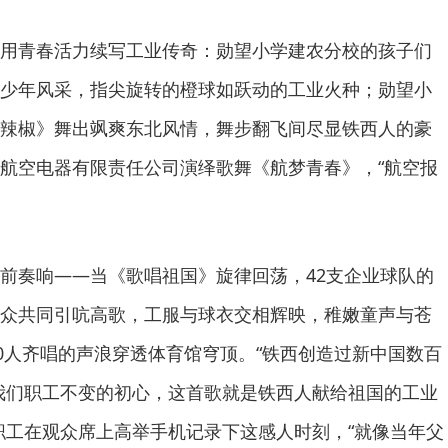
用青春活力续写工业传奇：勋望小学建农分校的孩子们
少年风采，指尖旋转的橙球如跃动的工业火种；勋望小
辣椒》舞出飒爽东北风情，舞步翻飞间尽显铁西人的豪
航空电器有限责任公司演绎歌舞《航梦青春》，“航空报
。
前奏响——当《歌唱祖国》旋律回荡，42支企业球队的
众共同引吭高歌，工服与球衣交相辉映，稚嫩童声与苍
00人齐唱的声浪穿透体育馆穹顶。“铁西创造过新中国数百
是我们职工不变的初心，这首歌就是铁西人献给祖国的工业
职工在观众席上高举手机记录下这感人时刻，“就像当年父