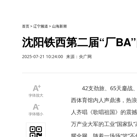
首页
>
辽宁频道
>
山海新潮
沈阳铁西第二届“厂BA
2025-07-21 10:24:00
来源：央广网
42支劲旅、65天鏖战、
西体育馆内人声鼎沸，热浪翻
人齐唱《歌唱祖国》的震撼
万产业大军的工业“国家队”
耀全网，随着一场场“篮”