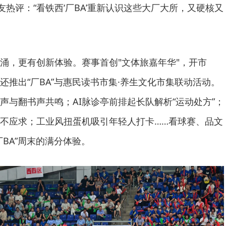
友热评：“看铁西‘厂BA’重新认识这些大厂大所，又硬核又
涌，更有创新体验。赛事首创"文体旅嘉年华"，开市
还推出“厂BA”与惠民读书市集·养生文化市集联动活动。
声与翻书声共鸣；AI脉诊亭前排起长队解析“运动处方”；
不应求；工业风扭蛋机吸引年轻人打卡……看球赛、品文
BA”周末的满分体验。