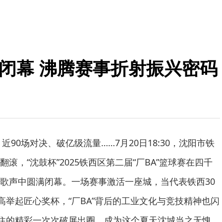
”闭幕 沸腾赛事折射振兴密码
近90场对决、破亿级流量……7月20日18:30，沈阳市铁
滚，“沈鼓杯”2025铁西区第二届“厂BA”篮球赛在四千
歌声中圆满闭幕。一场赛事激活一座城，当代表铁西30
高举起匠心奖杯，“厂BA”背后的工业文化与竞技精神也闪
不住的精彩一次次破屏出圈，成为这个夏天沈城当之无愧