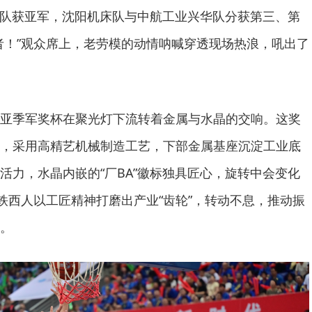
集团队获亚军，沈阳机床队与中航工业兴华队分获第三、第
者！”观众席上，老劳模的动情呐喊穿透现场热浪，吼出了
亚季军奖杯在聚光灯下流转着金属与水晶的交响。这奖
，采用高精艺机械制造工艺，下部金属基座沉淀工业底
活力，水晶内嵌的“厂BA”徽标独具匠心，旋转中会变化
代铁西人以工匠精神打磨出产业“齿轮”，转动不息，推动振
。