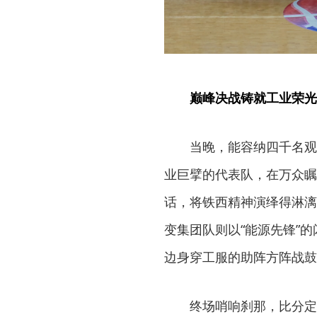
巅峰决战铸就工业荣光
当晚，能容纳四千名观
业巨擘的代表队，在万众瞩
话，将铁西精神演绎得淋漓
变集团队则以“能源先锋”
边身穿工服的助阵方阵战鼓
终场哨响刹那，比分定