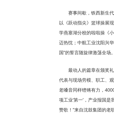
赛事间歇，铁西新生代
以《跃动指尖》篮球操展现
学燕塞湖分校的啦啦操《小
迈热忱；中航工业沈阳兴华
国”的誓言随旋律激荡全场
最动人的篇章在颁奖礼
代表与现场劳模、职工、观
老嗓音同样铿锵有力，40
项工业‘第一’，产业报国
赞歌！”来自沈鼓集团的老