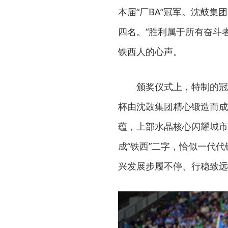
本届“厂BA”冠军。沈鼓
四名。“胜利属于所有奋斗
铁西人的心声。
颁奖仪式上，特制的冠
杯由沈鼓集团精心锻造而成
蕴，上部水晶核心闪耀城市
成“铁西”二字，恰似一代
兴发展步履不停、行稳致远