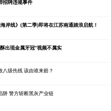
师招聘违规事件
海岸线》(第二季)即将在江苏南通踏浪启航！
桃酥出现金属牙冠”视频不属实
致八级伤残 该由谁来赔？
陷阱 警方斩断黑灰产业链