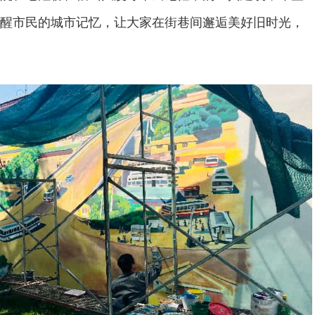
醒市民的城市记忆，让大家在街巷间邂逅美好旧时光，