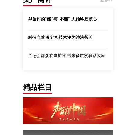
AI创作的“能”与“不能” 人始终是核心
科技向善 别让AI技术沦为违法帮凶
全运会群众赛事扩容 带来多层次联动效应
精品栏目