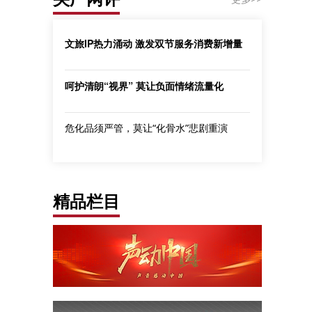
文旅IP热力涌动 激发双节服务消费新增量
呵护清朗“视界” 莫让负面情绪流量化
危化品须严管，莫让“化骨水”悲剧重演
精品栏目