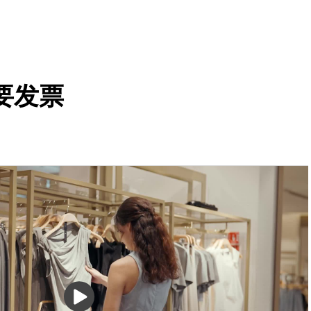
要发票
播
放