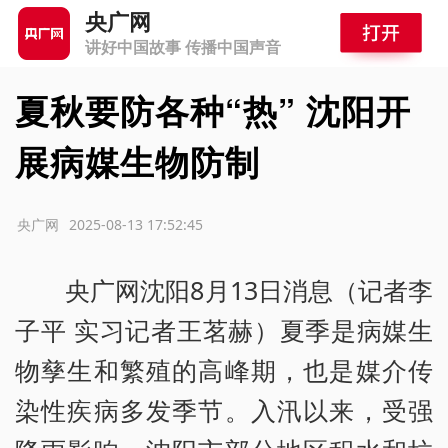
央广网
讲好中国故事 传播中国声音
夏秋要防各种“热” 沈阳开
展病媒生物防制
源：央广网
2025-08-13 17:52:45
央广网沈阳8月13日消息（记者李
子平 实习记者王茗赫）夏季是病媒生
物孳生和繁殖的高峰期，也是媒介传
染性疾病多发季节。入汛以来，受强