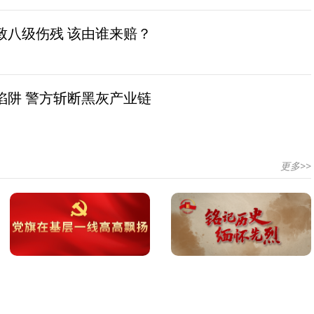
致八级伤残 该由谁来赔？
陷阱 警方斩断黑灰产业链
更多>>