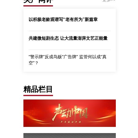
以积极老龄观谱写“老有所为”新篇章
共建微短剧生态 让大流量澎湃文艺正能量
“警示牌”反成鸟贩“广告牌” 监管何以成“真
空”？
精品栏目