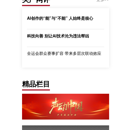
AI创作的“能”与“不能” 人始终是核心
科技向善 别让AI技术沦为违法帮凶
全运会群众赛事扩容 带来多层次联动效应
精品栏目