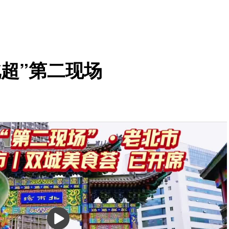
超”第二现场
播
放