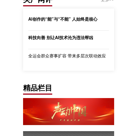
AI创作的“能”与“不能” 人始终是核心
科技向善 别让AI技术沦为违法帮凶
全运会群众赛事扩容 带来多层次联动效应
精品栏目