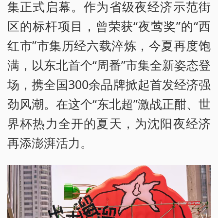
集正式启幕。作为省级夜经济示范街
区的标杆项目，曾荣获“夜莺奖”的“西
红市”市集历经六载淬炼，今夏再度饱
满，以东北首个“周番”市集全新姿态登
场，携全国300余品牌掀起首发经济强
劲风潮。在这个“东北超”激战正酣、世
界杯热力全开的夏天，为沈阳夜经济
再添澎湃活力。