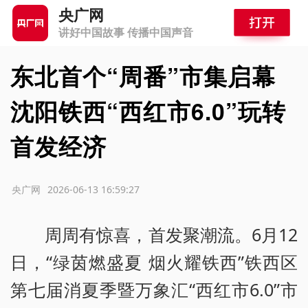
央广网
讲好中国故事 传播中国声音
东北首个“周番”市集启幕
沈阳铁西“西红市6.0”玩转
首发经济
源：央广网
2026-06-13 16:59:27
周周有惊喜，首发聚潮流。6月12
日，“绿茵燃盛夏 烟火耀铁西”铁西区
第七届消夏季暨万象汇“西红市6.0”市