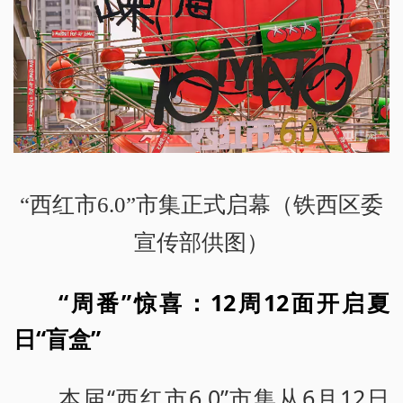
“西红市6.0”市集正式启幕（铁西区委
宣传部供图）
“周番”惊喜：12周12面开启夏
日“盲盒”
本届“西红市6.0”市集从6月12日