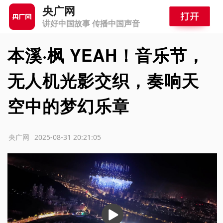
央广网
讲好中国故事 传播中国声音
本溪·枫 YEAH！音乐节，
无人机光影交织，奏响天
空中的梦幻乐章
源：央广网
2025-08-31 20:21:05
播
放