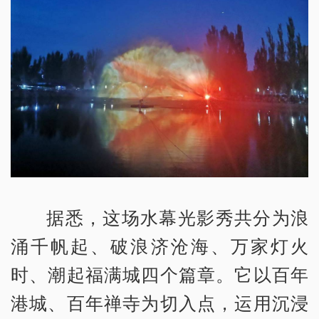
据悉，这场水幕光影秀共分为浪
涌千帆起、破浪济沧海、万家灯火
时、潮起福满城四个篇章。它以百年
港城、百年禅寺为切入点，运用沉浸