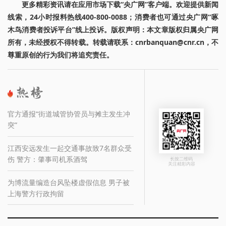
更多精彩资讯请在应用市场下载“央广网”客户端。欢迎提供新闻
线索，24小时报料热线400-800-0088；消费者也可通过央广网“啄
木鸟消费者投诉平台”线上投诉。版权声明：本文章版权归属央广网
所有，未经授权不得转载。转载请联系：cnrbanquan@cnr.cn，不
尊重原创的行为我们将追究责任。
官方通报“街道城管协管员与摊主发生冲
突”
江西安远发生一起交通事故致7名群众受
伤 警方：肇事司机系酒驾
长按二维码
关注精彩内容
为博流量编造台风坠楼虚假信息 男子被
上海警方行政拘留