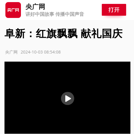
央广网
讲好中国故事 传播中国声音
阜新：红旗飘飘 献礼国庆
源：央广网
2024-10-03 08:54:08
播
放