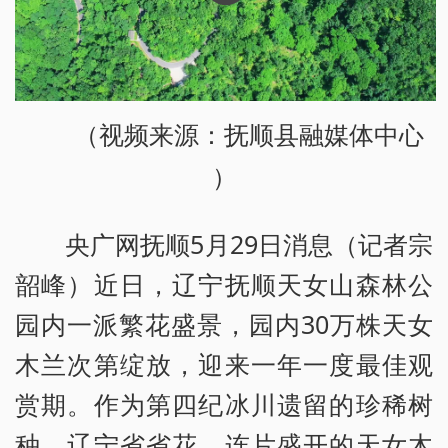
（视频来源：抚顺县融媒体中心
）
央广网抚顺5月29日消息（记者宗
韶峰）近日，辽宁抚顺天女山森林公
园内一派繁花盛景，园内30万株天女
木兰次第绽放，迎来一年一度最佳观
赏期。作为第四纪冰川遗留的珍稀树
种、辽宁省省花，连片盛开的天女木