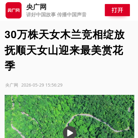
央广网
讲好中国故事 传播中国声音
30万株天女木兰竞相绽放
抚顺天女山迎来最美赏花
季
源：央广网
2026-05-29 15:56:29
播
放