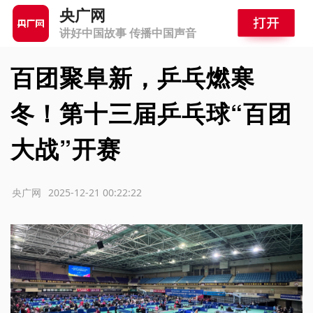
央广网
讲好中国故事 传播中国声音
百团聚阜新，乒乓燃寒
冬！第十三届乒乓球“百团
大战”开赛
源：央广网
2025-12-21 00:22:22