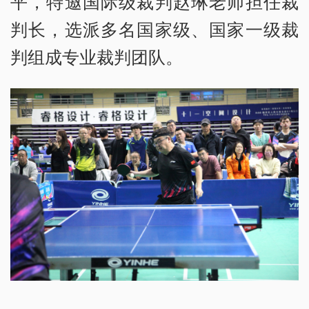
平，特邀国际级裁判赵琳老师担任裁
判长，选派多名国家级、国家一级裁
判组成专业裁判团队。