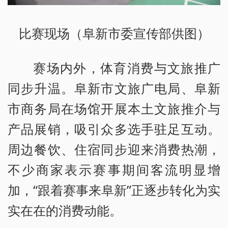
比赛现场（阜新市委宣传部供图）
赛场内外，体育消费与文旅推广
同步升温。阜新市文旅广电局、阜新
市商务局在场馆开展本土文旅推介与
产品展销，吸引众多选手驻足互动。
周边餐饮、住宿同步迎来消费热潮，
不少商家表示赛事期间客流明显增
加，“跟着赛事来阜新”正逐步转化为实
实在在的消费动能。