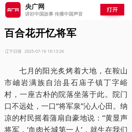
央广网
讲好中国故事 传播中国声音
百合花开忆将军
源：辽宁日报
2025-07-16 16:13:26
七月的阳光炙烤着大地，在鞍山
市岫岩满族自治县石庙子镇丁字峪
村，一座古朴的院落坐落于此。院门
口不远处，一口“将军泉”沁人心田。纳
凉的村民摇着蒲扇自豪地说：“黄显声
将军，‘血肉长城第一人’，就生在我们