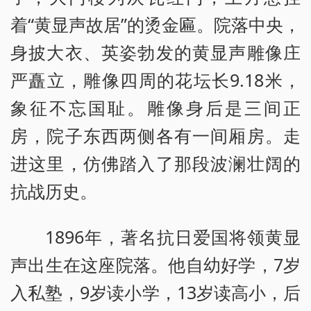
着“黄显声故居”的烫金匾。院落中央，
身披大衣、英姿勃发的黄显声雕像庄
严矗立，雕像四周的花坛长9.18米，
象征不忘国耻。雕像身后是三间正
房，院子东西两侧各有一间厢房。走
进这里，仿佛踏入了那段波澜壮阔的
抗战历史。
1896年，著名抗日爱国将领黄显
声出生在这座院落。他自幼好学，7岁
入私塾，9岁读小学，13岁读高小，后