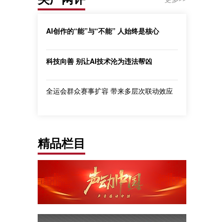
AI创作的“能”与“不能” 人始终是核心
科技向善 别让AI技术沦为违法帮凶
全运会群众赛事扩容 带来多层次联动效应
精品栏目