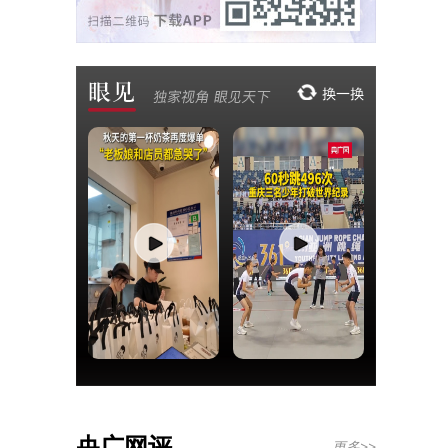
央广网评
更多>>