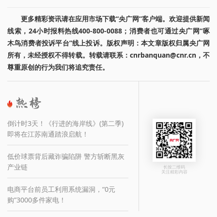
更多精彩资讯请在应用市场下载“央广网”客户端。欢迎提供新闻
线索，24小时报料热线400-800-0088；消费者也可通过央广网“啄
木鸟消费者投诉平台”线上投诉。版权声明：本文章版权归属央广网
所有，未经授权不得转载。转载请联系：cnrbanquan@cnr.cn，不
尊重原创的行为我们将追究责任。
倒计时3天！《行进的海岸线》(第二季)
即将在江苏南通踏浪启航！
低价球票背后藏诈骗陷阱 警方斩断黑灰
产业链
长按二维码
关注精彩内容
电商平台前员工利用系统漏洞，“0元
购”3000多件家电！