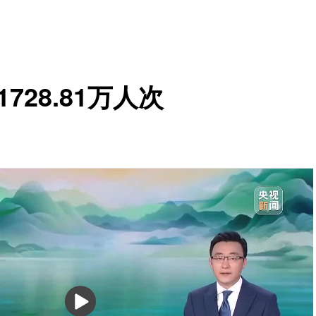
728.81万人次
播
放