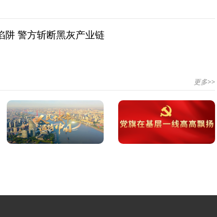
陷阱 警方斩断黑灰产业链
更多>>