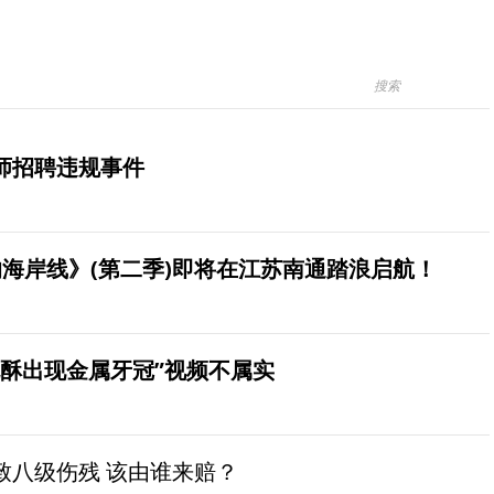
师招聘违规事件
海岸线》(第二季)即将在江苏南通踏浪启航！
桃酥出现金属牙冠”视频不属实
致八级伤残 该由谁来赔？