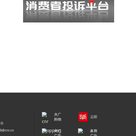
央广
云听
购物
平台
@cnr.cn
央广
象舞
广告
广告