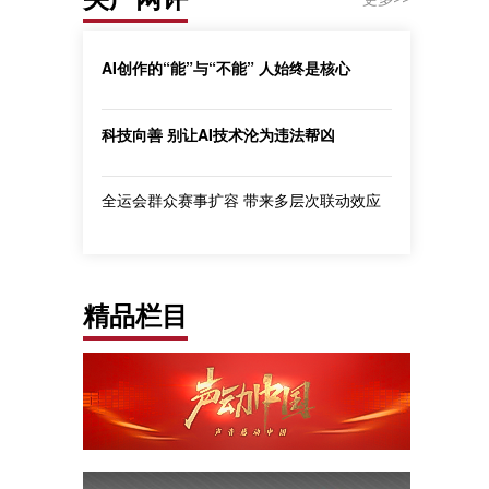
AI创作的“能”与“不能” 人始终是核心
科技向善 别让AI技术沦为违法帮凶
全运会群众赛事扩容 带来多层次联动效应
精品栏目