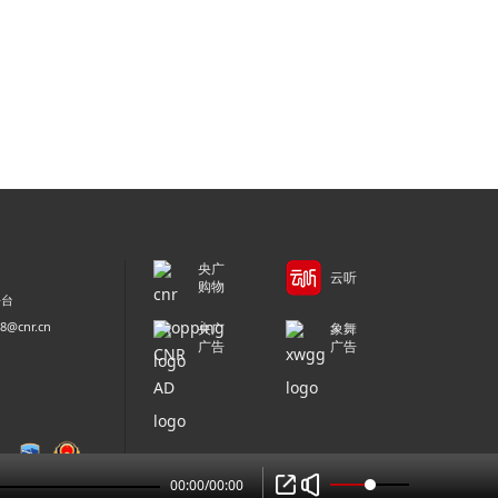
央广
云听
购物
平台
@cnr.cn
央广
象舞
广告
广告
00:00
/
00:00