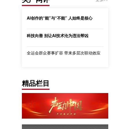
AI创作的“能”与“不能” 人始终是核心
科技向善 别让AI技术沦为违法帮凶
全运会群众赛事扩容 带来多层次联动效应
精品栏目