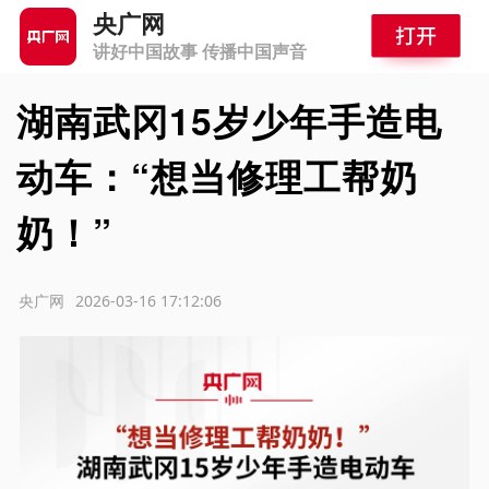
央广网
讲好中国故事 传播中国声音
湖南武冈15岁少年手造电
动车：“想当修理工帮奶
奶！”
源：央广网
2026-03-16 17:12:06