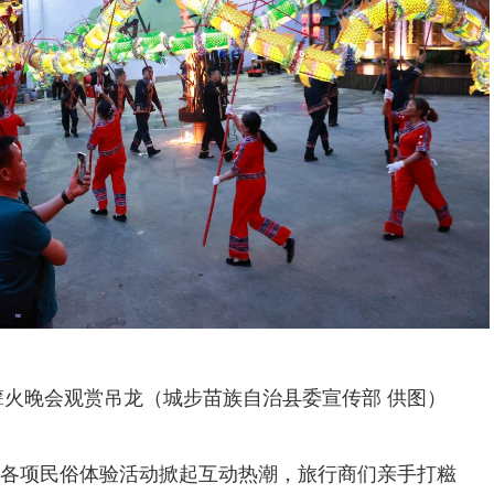
篝火晚会观赏吊龙（城步苗族自治县委宣传部 供图）
各项民俗体验活动掀起互动热潮，旅行商们亲手打糍