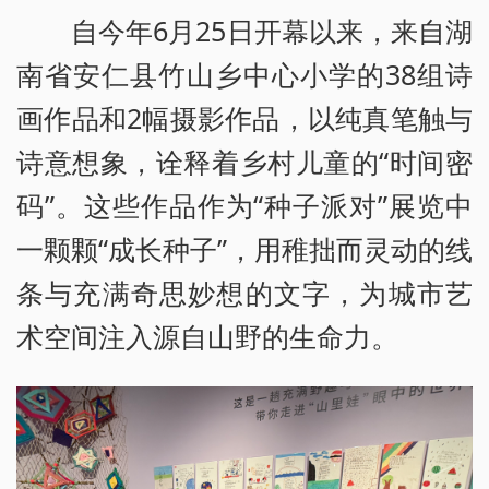
自今年6月25日开幕以来，来自湖
南省安仁县竹山乡中心小学的38组诗
画作品和2幅摄影作品，以纯真笔触与
诗意想象，诠释着乡村儿童的“时间密
码”。这些作品作为“种子派对”展览中
一颗颗“成长种子”，用稚拙而灵动的线
条与充满奇思妙想的文字，为城市艺
术空间注入源自山野的生命力。