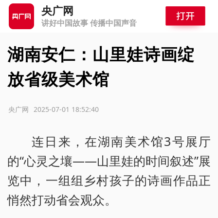
央广网
讲好中国故事 传播中国声音
湖南安仁：山里娃诗画绽
放省级美术馆
源：央广网
2025-07-01 18:52:40
连日来，在湖南美术馆3号展厅
的“心灵之壤——山里娃的时间叙述”展
览中，一组组乡村孩子的诗画作品正
悄然打动省会观众。