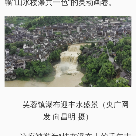
幅“山水楼瀑共一色”的灵动画卷。
芙蓉镇瀑布迎丰水盛景（央广网
发 向昌明 摄）