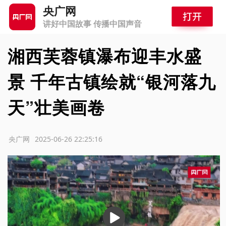
央广网
讲好中国故事 传播中国声音
湘西芙蓉镇瀑布迎丰水盛
景 千年古镇绘就“银河落九
天”壮美画卷
源：央广网
2025-06-26 22:25:16
播
放