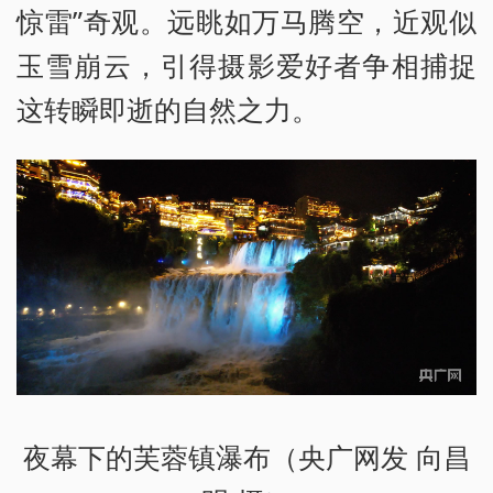
惊雷”奇观。远眺如万马腾空，近观似
玉雪崩云，引得摄影爱好者争相捕捉
这转瞬即逝的自然之力。
夜幕下的芙蓉镇瀑布（央广网发 向昌