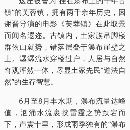
这座被誉为“挂在瀑布上的千年古
镇”的芙蓉镇，拥有两千余年历史，因
谢晋导演的电影《芙蓉镇》在此取景
而闻名遐迩。古镇内，土家族吊脚楼
群依山就势，错落层叠于瀑布崖壁之
上。潺潺流水穿楼过户，人居与自然
奇观浑然一体，尽显土家先民“道法自
然”的生存智慧。
6月至8月丰水期，瀑布流量达峰
值，汹涌水流裹挟雷霆之势跌宕而
下，声震十里，形成雨季独有的“瀑布