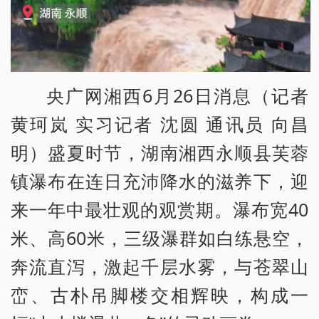
央广网湘西6月26日消息（记者
黄珂岚 实习记者 沈圆 通讯员 向昌
明）盛夏时节，湖南湘西永顺县芙蓉
镇瀑布在连日充沛降水的滋养下，迎
来一年中最壮观的观赏期。瀑布宽40
米、高60米，三级瀑群如白练悬空，
奔流直泻，激起千层水雾，与苍翠山
峦、古朴吊脚楼交相辉映，构成一