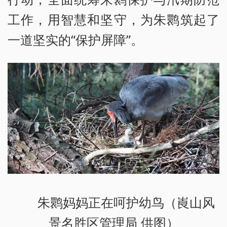
工作，用智慧和坚守，为朱鹮筑起了
一道坚实的“保护屏障”。
朱鹮妈妈正在呵护幼鸟（崀山风
景名胜区管理局 供图）