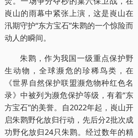
焚。一场争分夺秒的巢穴保卫战，在
崀山的雨幕中紧张上演，这是崀山在
汛期守护“东方宝石”朱鹮的一个惊险而
动人的瞬间。
朱鹮，作为我国一级重点保护野
生动物，全球濒危的珍稀鸟类，在
《世界自然保护联盟濒危物种红色名
录》中被列为濒危保护等级，有着“东
方宝石”的美誉。自2022年起，崀山开
启朱鹮野化放归行动，先后分2批次成
功野化放归24只朱鹮。经过数年的精