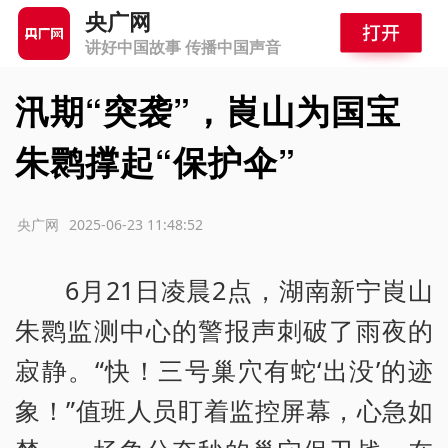
央广网
讲好中国故事 传播中国声音
汛期“突袭”，崀山为国宝
朱鹮撑起“保护伞”
源：央广网
2025-06-23 11:48:52
6月21日凌晨2点，湖南新宁崀山
朱鹮监测中心的警报声刺破了雨夜的
寂静。“快！三号巢穴有蛇‘出没’的迹
象！”值班人员盯着监控屏幕，心急如