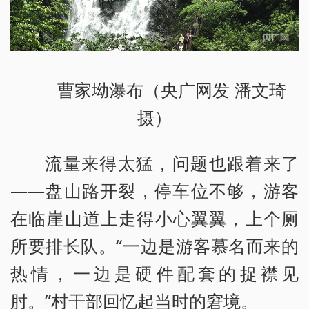
曹家坳瀑布（央广网发 潘文琦
摄）
流量来得太猛，问题也跟着来了
——盘山路开裂，停车位不够，游客
在临崖山道上走得小心翼翼，上个厕
所要排长队。“一边是游客慕名而来的
热情，一边是硬件配套的捉襟见
肘。”村干部回忆起当时的窘境。