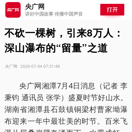
央广网
讲好中国故事 传播中国声音
不砍一棵树，引来8万人：
深山瀑布的“留量”之道
源：央广网
2026-07-04 07:31:48
央广网湘潭7月4日消息（记者 李
秉钧 通讯员 张学）盛夏时节好山水。
湖南省湘潭县石鼓镇铜梁村曹家坳瀑
布迎来一年中最壮美的时节。百米飞