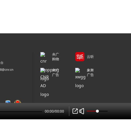
央广
云听
购物
平台
@cnr.cn
央广
象舞
广告
广告
00:00
/
00:00