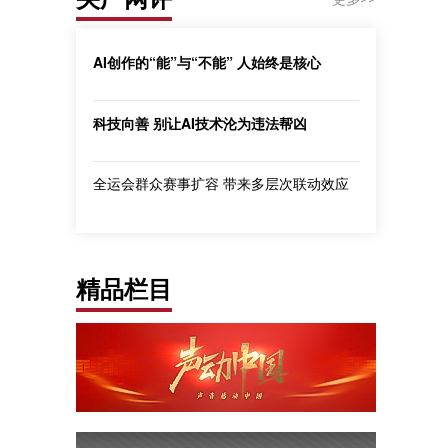
AI创作的“能”与“不能” 人始终是核心
科技向善 别让AI技术沦为违法帮凶
全运会群众赛事扩容 带来多层次联动效应
精品栏目