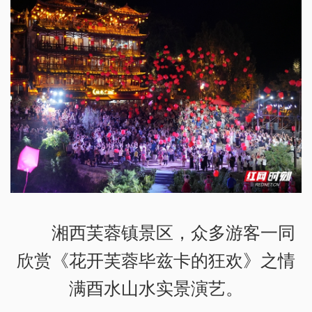
湘西芙蓉镇景区，众多游客一同
欣赏《花开芙蓉毕兹卡的狂欢》之情
满酉水山水实景演艺。