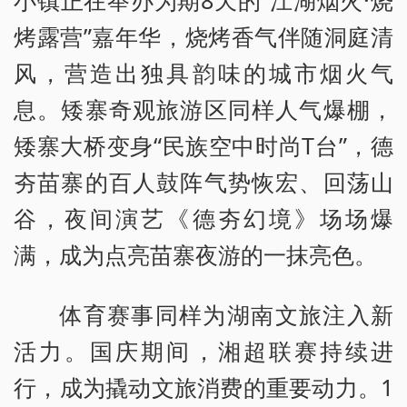
小镇正在举办为期8天的“江湖烟火·烧
烤露营”嘉年华，烧烤香气伴随洞庭清
风，营造出独具韵味的城市烟火气
息。矮寨奇观旅游区同样人气爆棚，
矮寨大桥变身“民族空中时尚T台”，德
夯苗寨的百人鼓阵气势恢宏、回荡山
谷，夜间演艺《德夯幻境》场场爆
满，成为点亮苗寨夜游的一抹亮色。
体育赛事同样为湖南文旅注入新
活力。国庆期间，湘超联赛持续进
行，成为撬动文旅消费的重要动力。1