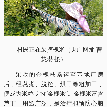
村民正在采摘槐米（央广网发 曹
慧璎 摄）
采收的金槐枝条运至基地厂房
后，经蒸煮、脱粒、烘干等粗加工，
便成为米粒状的“金槐米”。金槐米富含
芦丁，用途广泛，是治疗和预防心脑