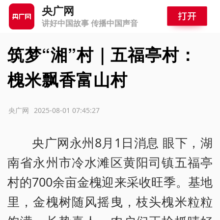
央广网
讲好中国故事 传播中国声音
筑梦“湘”村｜五福亭村：
槐米飘香富山村
源：央广网
2025-08-01 07:45:27
央广网永州8月1日消息 眼下，湖
南省永州市冷水滩区黄阳司镇五福亭
村的700余亩金槐迎来采收旺季。基地
里，金槐树随风摇曳，枝头槐米粒粒