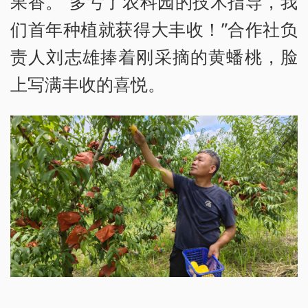
果香。“多亏了农科园的技术指导，我
们首年种植就获得大丰收！”合作社负
责人刘志雄捧着刚采摘的黄蟠桃，脸
上写满丰收的喜悦。