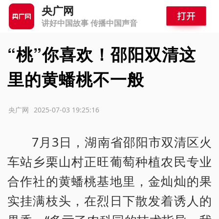
央广网
讲好中国故事 传播中国声音
“桃”你喜欢！邵阳双清这
里的黄蟠桃不一般
源：央广网
2025-07-03 19:25:16
7月3日，湖南省邵阳市双清区火
车站乡栗山村正旺葡萄种植农民专业
合作社的黄蟠桃基地里，金灿灿的果
实挂满枝头，在烈日下散发着诱人的