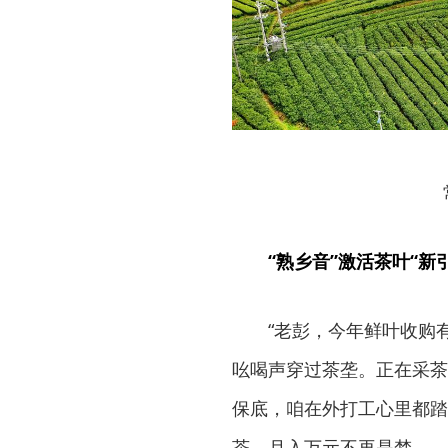
“熟乡音”激活茶叶“新
“老彭，今年鲜叶收购
吆喝声穿过茶垄。正在采茶
保底，咱在外打工心里都踏
茶，月入万元不再是梦。