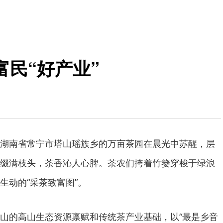
富民“好产业”
湖南省常宁市塔山瑶族乡的万亩茶园在晨光中苏醒，层
缀满枝头，茶香沁人心脾。茶农们挎着竹篓穿梭于绿浪
生动的“采茶致富图”。
山的高山生态资源禀赋和传统茶产业基础，以“最是乡音