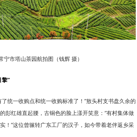
常宁市塔山茶园航拍图（钱辉 摄）
引擎”
有了统一收购点和统一收购标准了！”敖头村支书盘久余的
的彭红雄直起腰，古铜色的脸上漾开笑意：“有村集体做
实！”这位曾辗转广东工厂的汉子，如今带着老伴返乡采