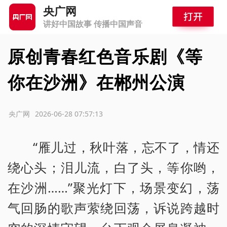
央广网
讲好中国故事 传播中国声音
原创青春红色音乐剧《等
你在沙洲》在郴州公演
源：央广网
2026-06-28 07:57:13
“雁儿过，秋叶落，忘不了，情还
绕心头；泪儿流，白了头，等你哟，
在沙洲……”聚光灯下，场景变幻，荡
气回肠的歌声萦绕回荡，诉说跨越时