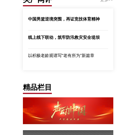
中国男篮逆境突围，再证竞技体育精神
线上线下联动，筑牢防汛救灾安全堤坝
以积极老龄观谱写“老有所为”新篇章
精品栏目